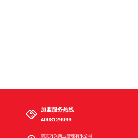
南京市建邺区湖西街茶南店
建邺区湖西街 18号02幢 101-3室
南京市江宁区天元中路东渡青年城店
南京市江宁区秣陵街道天元中路68号2幢
102室东渡青年城
南京市栖霞区花港路店
南京栖霞花港幸福城花港路6-20号
加盟服务热线
4008129099
南京市浦口区文昌路店
南京市浦口区江浦街道文昌路6-4号
南京万兴商业管理有限公司