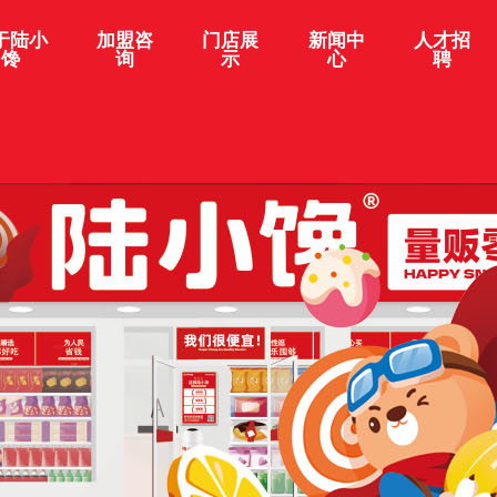
于陆小
加盟咨
门店展
新闻中
人才招
馋
询
示
心
聘