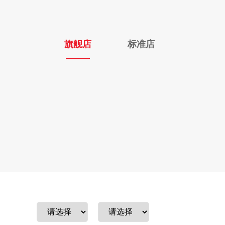
旗舰店
标准店