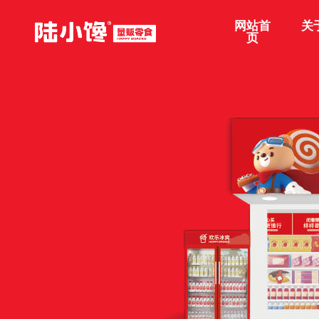
网站首
关
页