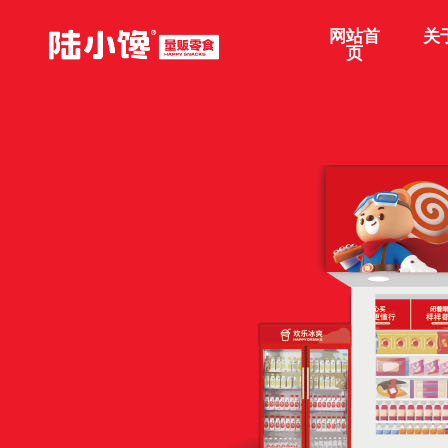
网站首
关
页