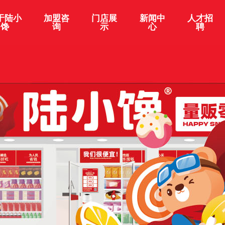
于陆小
加盟咨
门店展
新闻中
人才招
馋
询
示
心
聘