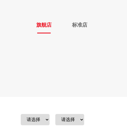
旗舰店
标准店