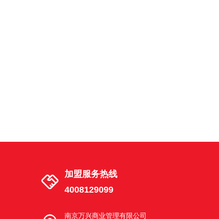
南京市建邺区湖西街茶南店
建邺区湖西街 18号02幢 101-3室
南京市江宁区天元中路东渡青年城店
南京市江宁区秣陵街道天元中路68号2幢
102室东渡青年城
南京市栖霞区花港路店
南京栖霞花港幸福城花港路6-20号
加盟服务热线
4008129099
南京市浦口区文昌路店
南京市浦口区江浦街道文昌路6-4号
南京万兴商业管理有限公司