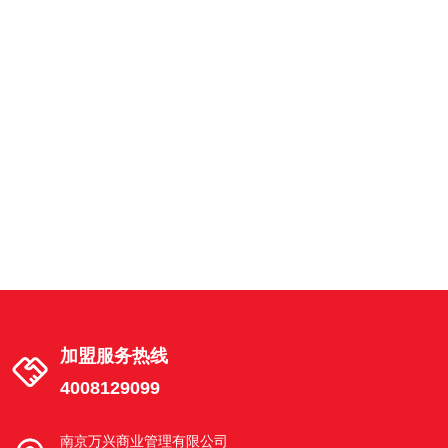
南京市建邺区湖西街茶南店
建邺区湖西街 18号02幢 101-3室
南京市江宁区天元中路东渡青年城店
南京市江宁区秣陵街道天元中路68号2幢
102室东渡青年城
南京市栖霞区花港路店
南京栖霞花港幸福城花港路6-20号
加盟服务热线
4008129099
南京市浦口区文昌路店
南京市浦口区江浦街道文昌路6-4号
南京万兴商业管理有限公司