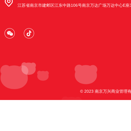
江苏省南京市建邺区江东中路106号南京万达广场万达中心E座3
安徽省马鞍山市和县乌江镇店
安徽省马鞍山市和县乌江镇项羽北路149
号
南京江宁殷巷店
南京江宁区殷巷农贸市场西侧2期4幢114-
117室
© 2023 南京万兴商业管理有
南京鼓楼区马台街天福园店
南京市鼓楼区天福园80号一楼
南京市江宁区东山街道明月路店