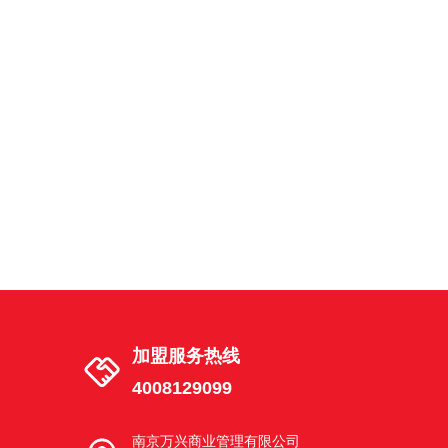
南京市建邺区湖西街茶南店
建邺区湖西街 18号02幢 101-3室
南京市江宁区天元中路东渡青年城店
南京市江宁区秣陵街道天元中路68号2幢
102室东渡青年城
南京市栖霞区花港路店
南京栖霞花港幸福城花港路6-20号
加盟服务热线
4008129099
南京市浦口区文昌路店
南京市浦口区江浦街道文昌路6-4号
南京万兴商业管理有限公司