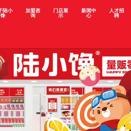
于陆小
加盟咨
门店展
新闻中
人才招
馋
询
示
心
聘