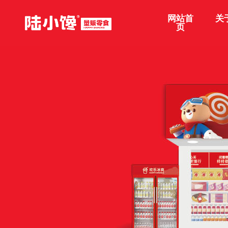
网站首
关
页