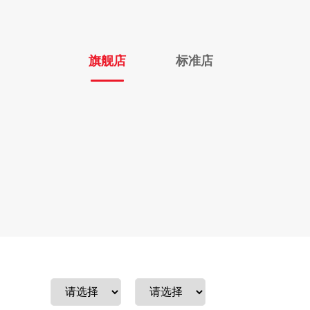
旗舰店
标准店