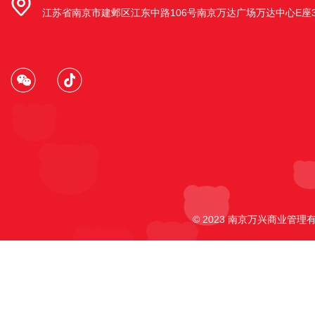
江苏省南京市建邺区江东中路106号南京万达广场万达中心E座3
安徽省马鞍山市和县乌江镇店
安徽省马鞍山市和县乌江镇项羽北路149
号
南京江宁殷巷店
南京江宁区殷巷农贸市场西侧2期4幢114-
117室
© 2023 南京万兴商业管理有
南京鼓楼区马台街天福园店
南京市鼓楼区天福园80号一楼
南京市江宁区东山街道明月路店