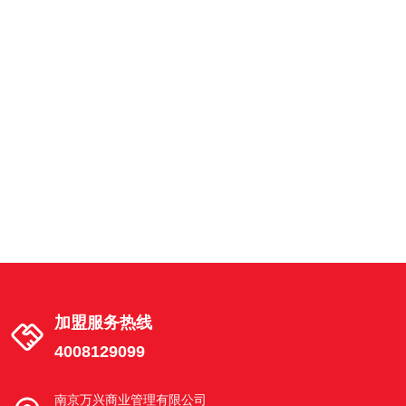
南京市建邺区湖西街茶南店
建邺区湖西街 18号02幢 101-3室
南京市江宁区天元中路东渡青年城店
南京市江宁区秣陵街道天元中路68号2幢
102室东渡青年城
南京市栖霞区花港路店
南京栖霞花港幸福城花港路6-20号
加盟服务热线
4008129099
南京市浦口区文昌路店
南京市浦口区江浦街道文昌路6-4号
南京万兴商业管理有限公司