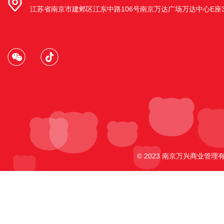
江苏省南京市建邺区江东中路106号南京万达广场万达中心E座3
安徽省马鞍山市和县乌江镇店
安徽省马鞍山市和县乌江镇项羽北路149
号
南京江宁殷巷店
南京江宁区殷巷农贸市场西侧2期4幢114-
117室
© 2023 南京万兴商业管理有
南京鼓楼区马台街天福园店
南京市鼓楼区天福园80号一楼
南京市江宁区东山街道明月路店