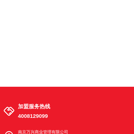
南京市建邺区湖西街茶南店
建邺区湖西街 18号02幢 101-3室
南京市江宁区天元中路东渡青年城店
南京市江宁区秣陵街道天元中路68号2幢
102室东渡青年城
南京市栖霞区花港路店
南京栖霞花港幸福城花港路6-20号
加盟服务热线
4008129099
南京市浦口区文昌路店
南京市浦口区江浦街道文昌路6-4号
南京万兴商业管理有限公司