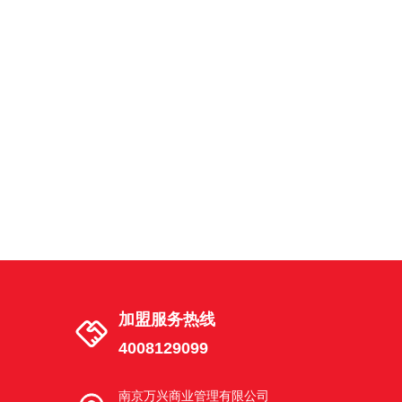
南京市建邺区湖西街茶南店
建邺区湖西街 18号02幢 101-3室
南京市江宁区天元中路东渡青年城店
南京市江宁区秣陵街道天元中路68号2幢
102室东渡青年城
南京市栖霞区花港路店
南京栖霞花港幸福城花港路6-20号
加盟服务热线
4008129099
南京市浦口区文昌路店
南京市浦口区江浦街道文昌路6-4号
南京万兴商业管理有限公司