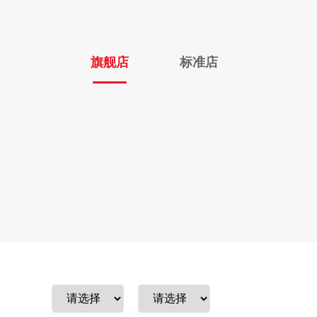
旗舰店
标准店