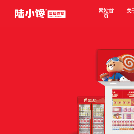
网站首
关
页