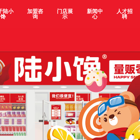
于陆小
加盟咨
门店展
新闻中
人才招
馋
询
示
心
聘