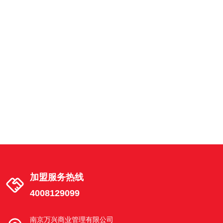
南京市建邺区湖西街茶南店
建邺区湖西街 18号02幢 101-3室
南京市江宁区天元中路东渡青年城店
南京市江宁区秣陵街道天元中路68号2幢
102室东渡青年城
南京市栖霞区花港路店
南京栖霞花港幸福城花港路6-20号
加盟服务热线
4008129099
南京市浦口区文昌路店
南京市浦口区江浦街道文昌路6-4号
南京万兴商业管理有限公司