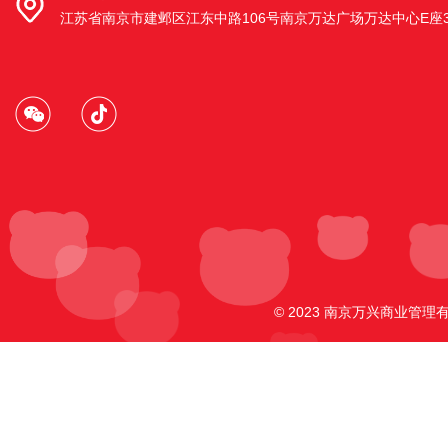
江苏省南京市建邺区江东中路106号南京万达广场万达中心E座3
安徽省马鞍山市和县乌江镇店
安徽省马鞍山市和县乌江镇项羽北路149
号
南京江宁殷巷店
南京江宁区殷巷农贸市场西侧2期4幢114-
117室
© 2023 南京万兴商业管理有
南京鼓楼区马台街天福园店
南京市鼓楼区天福园80号一楼
南京市江宁区东山街道明月路店